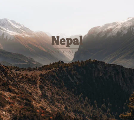
Nepal
28.3949° N, 84.1240° E