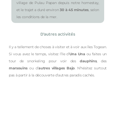
village de Pulau Papan depuis notre homestay,
et le trajet a duré environ
30 à 45 minutes
, selon
les conditions de la mer.
D’autres activités
Il y a tellement de choses à visiter et à voir aux îles Togean.
Si vous avez le temps, visitez l’île d’
Una Una
ou faites un
tour de snorkeling pour voir des
dauphins
, des
marsouins
ou d’
autres villages Bajo
. N’hésitez surtout
pas à partir à la découverte d’autres paradis cachés.