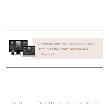
Envie de retoucher vos photos comme nous ?
Découvrez notre
Dream Collection
dès
maintenant !
Partie 2 : Comment rejoindre les