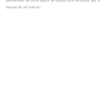
pleinement de votre séjour et laissez-vous envoûter par la
beauté de cet endroit !